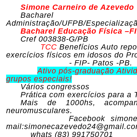
Simone Carneiro de Azevedo
Bachare
Administração/UFPB/Especializaçã
Bacharel Educação Física –F
Cref 003838-G/PB
TCC
Benefícios Auto repo
exercícios físicos em idosos do Pr
- FIP- Patos -PB.
Ativo pós-graduação Ativi
grupos especiais!
Vários congressos
Prática com exercícios para a 
Mais de 1000hs, acompan
neuromusculares.
Facebook simone
mail:
simonecazevedo24@gmail.c
whats (83) 991750701