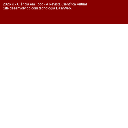
2026 © - Ciência em Foco - A Revista Científica Virtual
Site desenvolvido com tecnologia EasyWeb.