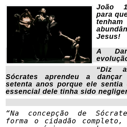
João 1
para qu
ten
abundâ
Jesus!
A Da
evoluçã
“Diz 
Sócrates aprendeu a dançar
setenta anos porque ele sentia
essencial dele tinha sido neglig
“Na concepção de Sócrat
forma o cidadão completo,