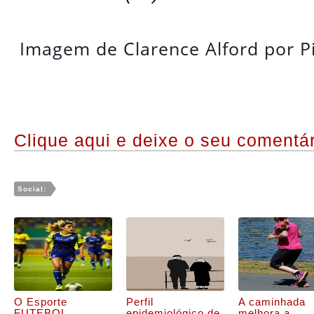
Imagem de
Clarence Alford
por
P
Clique aqui e deixe o seu comentár
Social:
O Esporte
Perfil
A caminhada
FUTEBOL
epidemiológico de
melhora a