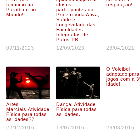
feminino na
idosos
respiração!
Paraíba e no
participantes do
Mundo!!
Projeto Vida Ativa,
Saúde e
Longevidade das
Faculdades
Integradas de
Patos-PB.
09/11/2023
12/09/2023
28/04/2021
O Voleibol
adaptado para
jogos com a 3
idade!
Artes
Dança: Atividade
Marciais:Atividade
Física para todas
Física para todas
as idades.
as idades??
22/12/2016
18/07/2016
28/03/2016