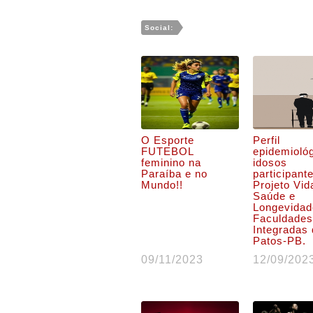
Social:
O Esporte
Perfil
FUTEBOL
epidemioló
feminino na
idosos
Paraíba e no
participant
Mundo!!
Projeto Vid
Saúde e
Longevidad
Faculdades
Integradas
Patos-PB.
09/11/2023
12/09/202