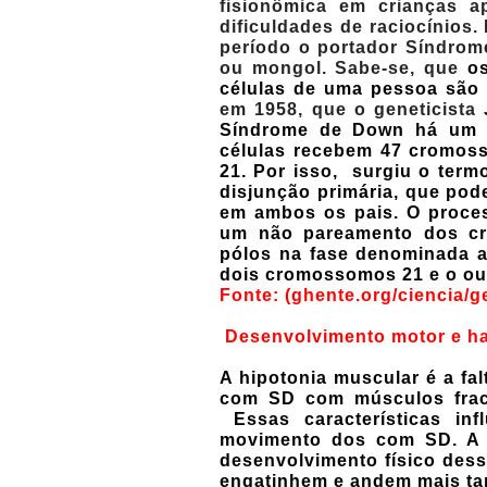
fisionômica em crianças a
dificuldades de raciocínio
período o portador Síndrom
ou mongol. Sabe-se, que
o
células de uma pessoa são 
em 1958, que o geneticista
Síndrome de Down há um e
células recebem 47 cromos
21. Por isso, surgiu o term
disjunção primária, que pod
em ambos os pais. O proces
um não pareamento dos cr
pólos na fase denominada a
dois cromossomos 21 e o o
Fonte: (ghente.org/ciencia/g
Desenvolvimento motor e ha
A hipotonia muscular é a fa
com SD com músculos frac
Essas características in
movimento dos com SD. A 
desenvolvimento físico dess
engatinhem e andem mais ta