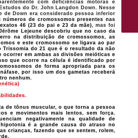
parentemente com deficiências motoras e
s. Estudos do Dr. John Langdon Down. Nesse
e de Down era considerado pessoa inferior
s números de cromossomos presentes nas
exatos 46 (23 do pai e 23 da mãe
),
mas foi
Jérôme Lejeune descobriu que no caso da
rro na distribuição de cromossomos, as
somos e este cromossomo se ligava ao par
o Trissomia do 21 que é o resultado da não
e ocorrer em ambas as divisões meióticas e
so que ocorre na célula é identificado por
omossomos de forma apropriada para os
náfase, por isso um dos gametas receberá
utro nenhum.
enética)
bilidades.
lta de tônus muscular, o que torna a pessoa
os e movimentos mais lentos, sem força.
fluenciam negativamente na qualidade de
hipotonia é a grande causa do atraso no
as crianças, fazendo que se sentem, rolem,
rde.