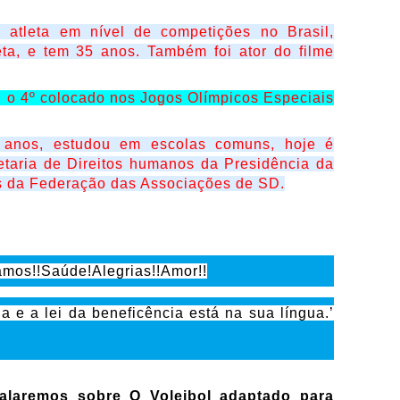
 atleta em nível de competições no Brasil,
ta, e tem 35 anos. Também foi ator do filme
i o 4º colocado nos Jogos Olímpicos Especiais
2 anos, estudou em escolas comuns, hoje é
taria de Direitos humanos da Presidência da
as da Federação das Associações de SD.
os!!Saúde!Alegrias!!Amor!!
 e a lei da beneficência está na sua língua.’
alaremos sobre O Voleibol adaptado para