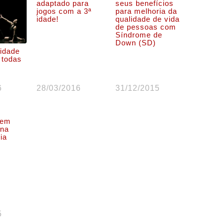
adaptado para
seus benefícios
jogos com a 3ª
para melhoria da
idade!
qualidade de vida
de pessoas com
Síndrome de
Down (SD)
vidade
 todas
6
28/03/2016
31/12/2015
 em
 na
ia
5