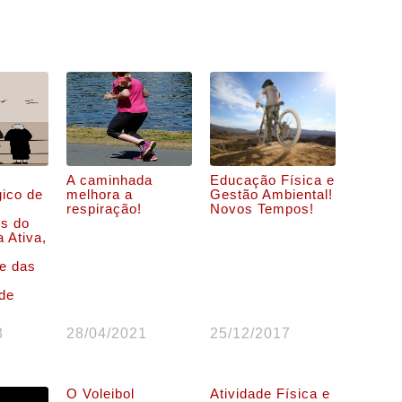
A caminhada
Educação Física e
gico de
melhora a
Gestão Ambiental!
respiração!
Novos Tempos!
es do
a Ativa,
e das
 de
3
28/04/2021
25/12/2017
O Voleibol
Atividade Física e