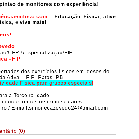
pinião de monitores com experiência!
iênciaemfoco.com
- Educação Física, ative
sica, e viva mais!
eus!
zevedo
ção/UFPB/Especialização/FIP.
ica –FIP
ortados dos exercícios físicos em idosos do
da Ativa - FIP- Patos -PB.
ividade Física para grupos especiais!
ara a Terceira Idade.
nhando treinos neuromusculares.
ro / E-mail:
simonecazevedo24@gmail.com
ntário (0)