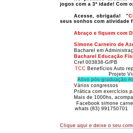
jogos com a 3ª idade! Com o
Acesse, obrigada! ”
C
seus sonhos com atividade fí
Abraço e fiquem com D
Simone Carneiro de A
Bacharel em Administra
Bacharel Educação Fís
Cref 003838-G/PB
TCC
Benefícios Auto rep
Projeto Vi
Ativo pós-graduação At
Vários congressos
Prática com exercícios p
Mais de 1000hs, acompa
Facebook simone carnei
whats (83) 991750701
Clique aqui e deixe o seu come