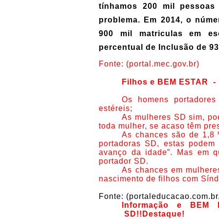
tínhamos 200 mil pessoas
problema. Em 2014, o núme
900 mil matriculas em e
percentual de Inclusão de 9
Fonte: (portal.mec.gov.br)
Filhos e BEM ESTAR -
Os homens portadores
estéreis;
As mulheres SD sim, po
toda mulher, se acaso têm pre
As chances são de 1,8 
portadoras SD, estas podem 
avanço da idade”. Mas em q
portador SD.
As chances em mulheres
nascimento de filhos com Sín
Fonte: (portaleducacao.com.b
Informação e BEM 
SD!!Destaque!