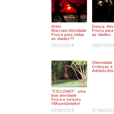
Artes
Dança: Ati
Marciais:Atividade
Física para
Física para todas
as idades.
as idades??
22/12/2016
18/07/201
Obesidade
Crianças e
Adolescênc
“CICLISMO”, uma
boa atividade
física e turismo
!!Mountainbike!
02/08/2015
07/06/201