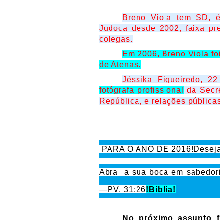
Breno Viola tem SD, é
Judoca desde 2002, faixa pre
colegas.
Em 2006, Breno Viola fo
de Atenas.
Jéssika Figueiredo, 2
fotógrafa profissional
da Secre
República, e relações públic
PARA O ANO DE 2016!Desejam
Abra a sua boca em sabedoria
—
PV. 31:26
!Bíblia!
No próximo assunto f