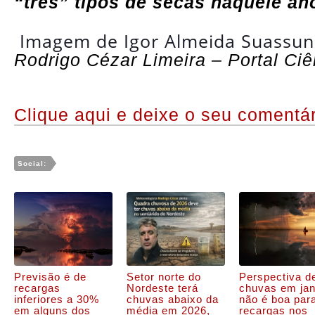
“três” tipos de secas naquele an
Imagem de
Igor Almeida Suassu
Rodrigo Cézar Limeira – Portal Ci
Clique aqui e deixe o seu comentár
Social:
Previsão é de
Setor norte do
Perspectiva d
recargas
Nordeste terá
chuvas em jan
inferiores a 30%
chuvas abaixo da
não é boa par
em alguns dos
média em 2026,
recargas nos