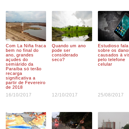
Com La Niña fraca
Quando um ano
Estudioso fala
bem no final do
pode ser
sobre os dano
ano, grandes
considerado
causados à vi
açudes do
seco?
pelo telefone
semiárido da
celular
Paraíba só terão
recarga
significativa a
partir de Fevereiro
de 2018
16/10/2017
12/10/2017
25/08/2017