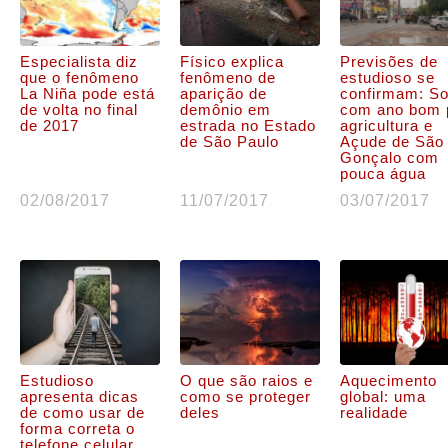
Especialista diz
Físico explica
Previsões de
que o fenômeno
fenômeno de
estudioso se
La Niña pode está
aparição de
confirmam: S
de volta no final
demônio em
com ano bom 
de 2017
estrada no Estado
agricultura e
de São Paulo
Açude de São
Gonçalo com
pouca água
02/08/2017
11/07/2017
03/07/2017
Estudioso
O que são raios e
Aquecimento
apresenta dicas
como se proteger
global: uma
de como usar de
deles
realidade
forma correta o
telefone celular