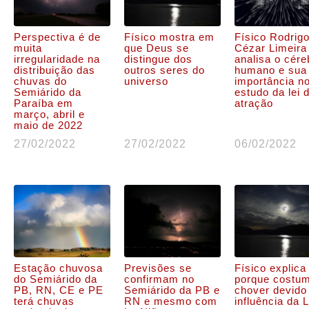
Perspectiva é de
Físico mostra em
Físico Rodrig
muita
que Deus se
Cézar Limeira
irregularidade na
distingue dos
analisa o cére
distribuição das
outros seres do
humano e sua
chuvas do
universo
importância n
Semiárido da
estudo da lei 
Paraíba em
atração
março, abril e
maio de 2022
27/02/2022
27/02/2022
06/02/2022
Estação chuvosa
Previsões se
Físico explica
do Semiárido da
confirmam no
porque costu
PB, RN, CE e PE
Semiárido da PB e
chover devido
terá chuvas
RN e mesmo com
influência da 