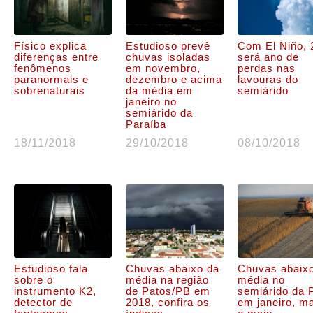
Físico explica
Estudioso prevê
Com El Niño, 
diferenças entre
chuvas isoladas
será ano de
fenômenos
em novembro,
perdas nas
paranormais e
dezembro e acima
lavouras do
sobrenaturais
da média em
semiárido
janeiro no
semiárido da
Paraíba
18/11/2018
29/10/2018
08/10/2018
Estudioso fala
Chuvas abaixo da
Chuvas abaix
sobre o
média na região
média no
instrumento K2,
de Patos/PB em
semiárido da 
detector de
2018, confira os
em janeiro, m