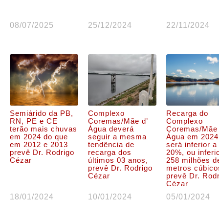
08/07/2025
25/12/2024
22/11/2024
Semiárido da PB,
Complexo
Recarga do
RN, PE e CE
Coremas/Mãe d’
Complexo
terão mais chuvas
Água deverá
Coremas/Mãe 
em 2024 do que
seguir a mesma
Água em 2024
em 2012 e 2013
tendência de
será inferior a
prevê Dr. Rodrigo
recarga dos
20%, ou inferi
Cézar
últimos 03 anos,
258 milhões d
prevê Dr. Rodrigo
metros cúbico
Cézar
prevê Dr. Rod
Cézar
18/01/2024
10/01/2024
05/01/2024