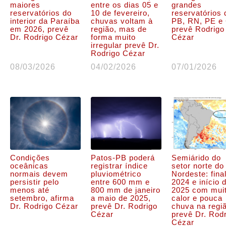
maiores
entre os dias 05 e
grandes
reservatórios do
10 de fevereiro,
reservatórios 
interior da Paraíba
chuvas voltam à
PB, RN, PE e
em 2026, prevê
região, mas de
prevê Rodrigo
Dr. Rodrigo Cézar
forma muito
Cézar
irregular prevê Dr.
Rodrigo Cézar
08/03/2026
04/02/2026
07/01/2026
Condições
Patos-PB poderá
Semiárido do
oceânicas
registrar índice
setor norte do
normais devem
pluviométrico
Nordeste: fina
persistir pelo
entre 600 mm e
2024 e início 
menos até
800 mm de janeiro
2025 com mui
setembro, afirma
a maio de 2025,
calor e pouca
Dr. Rodrigo Cézar
prevê Dr. Rodrigo
chuva na regi
Cézar
prevê Dr. Rod
Cézar