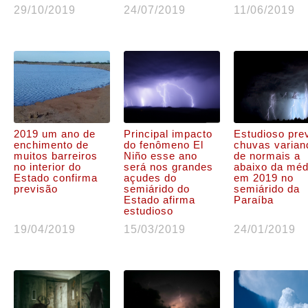
29/10/2019
24/07/2019
11/06/2019
2019 um ano de
Principal impacto
Estudioso pre
enchimento de
do fenômeno El
chuvas varian
muitos barreiros
Niño esse ano
de normais a
no interior do
será nos grandes
abaixo da méd
Estado confirma
açudes do
em 2019 no
previsão
semiárido do
semiárido da
Estado afirma
Paraíba
estudioso
19/04/2019
15/03/2019
24/01/2019