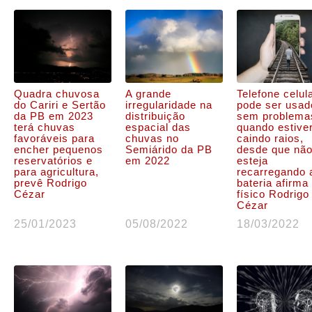
Quadra chuvosa
A grande
Telefone celul
do Cariri e Sertão
irregularidade na
pode ser usad
da PB em 2023
distribuição
sem problema
terá chuvas
espacial das
quando estive
favoráveis para
chuvas no
caindo raios,
encher pequenos
Semiárido da PB
desde que nã
reservatórios e
em 2022
esteja
para agricultura,
recarregando 
prevê Rodrigo
bateria afirma
Cézar
físico Rodrigo
Cézar
25/01/2023
05/08/2022
18/03/2022