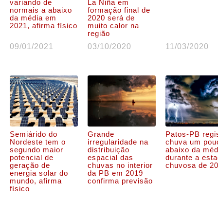
variando de
La Niña em
normais a abaixo
formação final de
da média em
2020 será de
2021, afirma físico
muito calor na
região
09/01/2021
03/10/2020
11/03/2020
Semiárido do
Grande
Patos-PB regi
Nordeste tem o
irregularidade na
chuva um pou
segundo maior
distribuição
abaixo da méd
potencial de
espacial das
durante a est
geração de
chuvas no interior
chuvosa de 2
energia solar do
da PB em 2019
mundo, afirma
confirma previsão
físico