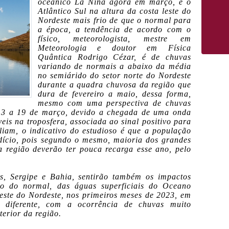
oceânico La Niña agora em março, e o
Atlântico Sul na altura da costa leste do
Nordeste mais frio de que o normal para
a época, a tendência de acordo com o
físico, meteorologista, mestre em
Meteorologia e doutor em Física
Quântica Rodrigo Cézar, é de chuvas
variando de normais a abaixo da média
no semiárido do setor norte do Nordeste
durante a quadra chuvosa da região que
dura de fevereiro a maio, dessa forma,
mesmo com uma perspectiva de chuvas
 13 a 19 de março, devido a chegada de uma onda
veis na troposfera, associada ao sinal positivo para
iam, o indicativo do estudioso é que a população
dício, pois segundo o mesmo, maioria dos grandes
 região deverão ter pouca recarga esse ano, pelo
s, Sergipe e Bahia, sentirão também os impactos
xo do normal, das águas superficiais do Oceano
 leste do Nordeste, nos primeiros meses de 2023, em
 diferente, com a ocorrência de chuvas muito
terior da região.