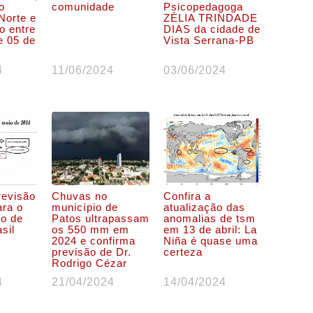
o
comunidade
Psicopedagoga
Norte e
ZÉLIA TRINDADE
 entre
DIAS da cidade de
e 05 de
Vista Serrana-PB
4
11/06/2024
03/06/2024
revisão
Chuvas no
Confira a
ara o
município de
atualização das
o de
Patos ultrapassam
anomalias de tsm
sil
os 550 mm em
em 13 de abril: La
2024 e confirma
Niña é quase uma
previsão de Dr.
certeza
Rodrigo Cézar
4
21/04/2024
14/04/2024