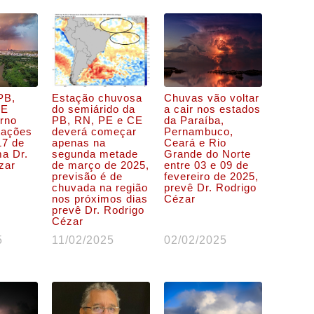
 PB,
Estação chuvosa
Chuvas vão voltar
CE
do semiárido da
a cair nos estados
orno
PB, RN, PE e CE
da Paraíba,
tações
deverá começar
Pernambuco,
17 de
apenas na
Ceará e Rio
ma Dr.
segunda metade
Grande do Norte
zar
de março de 2025,
entre 03 e 09 de
previsão é de
fevereiro de 2025,
chuvada na região
prevê Dr. Rodrigo
nos próximos dias
Cézar
prevê Dr. Rodrigo
Cézar
5
11/02/2025
02/02/2025