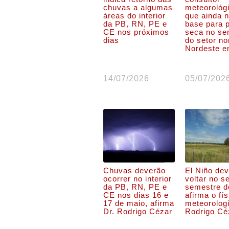
chuvas a algumas
meteorológi
áreas do interior
que ainda 
da PB, RN, PE e
base para 
CE nos próximos
seca no se
dias
do setor no
Nordeste e
14/07/2026
05/07/202
Chuvas deverão
El Niño de
ocorrer no interior
voltar no 
da PB, RN, PE e
semestre d
CE nos dias 16 e
afirma o fís
17 de maio, afirma
meteorolog
Dr. Rodrigo Cézar
Rodrigo Cé