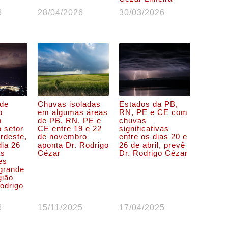
6
28/04/2026
30/03/2026
 de
Chuvas isoladas
Estados da PB,
o
em algumas áreas
RN, PE e CE com
m
de PB, RN, PE e
chuvas
o setor
CE entre 19 e 22
significativas
rdeste,
de novembro
entre os dias 20 e
dia 26
aponta Dr. Rodrigo
26 de abril, prevê
as
Cézar
Dr. Rodrigo Cézar
es
grande
gião
odrigo
6
15/11/2025
17/04/2025