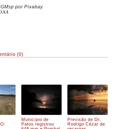
 FGMsp
por
Pixabay
NOAA
ntário (0)
Município de
Previsão de Dr.
O:
Patos registrou
Rodrigo Cézar de
648 mm e Pombal
recargas