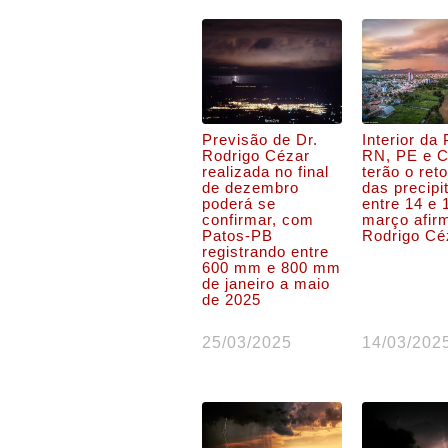
Previsão de Dr.
Interior da
Rodrigo Cézar
RN, PE e 
realizada no final
terão o ret
de dezembro
das precipi
poderá se
entre 14 e 
confirmar, com
março afir
Patos-PB
Rodrigo Cé
registrando entre
600 mm e 800 mm
de janeiro a maio
de 2025
25/03/2025
14/03/202