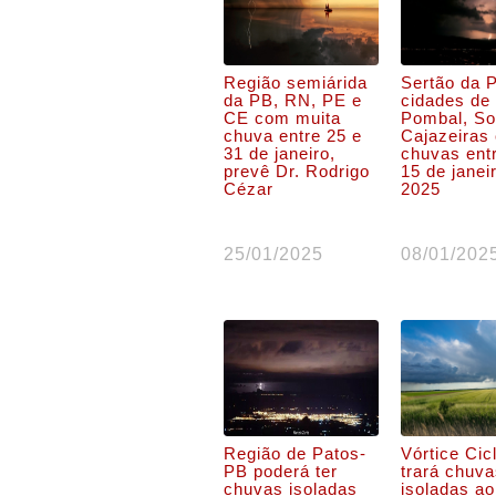
Região semiárida
Sertão da 
da PB, RN, PE e
cidades de
CE com muita
Pombal, So
chuva entre 25 e
Cajazeiras
31 de janeiro,
chuvas ent
prevê Dr. Rodrigo
15 de janei
Cézar
2025
25/01/2025
08/01/202
Região de Patos-
Vórtice Cic
PB poderá ter
trará chuv
chuvas isoladas
isoladas ao