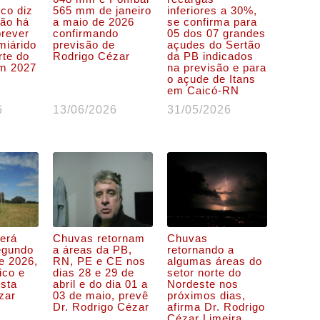
co diz
565 mm de janeiro
inferiores a 30%,
não há
a maio de 2026
se confirma para
prever
confirmando
05 dos 07 grandes
miárido
previsão de
açudes do Sertão
rte do
Rodrigo Cézar
da PB indicados
m 2027
na previsão e para
o açude de Itans
em Caicó-RN
6
13/06/2026
31/05/2026
verá
Chuvas retornam
Chuvas
segundo
a áreas da PB,
retornando a
e 2026,
RN, PE e CE nos
algumas áreas do
ico e
dias 28 e 29 de
setor norte do
ista
abril e do dia 01 a
Nordeste nos
zar
03 de maio, prevê
próximos dias,
Dr. Rodrigo Cézar
afirma Dr. Rodrigo
Cézar Limeira