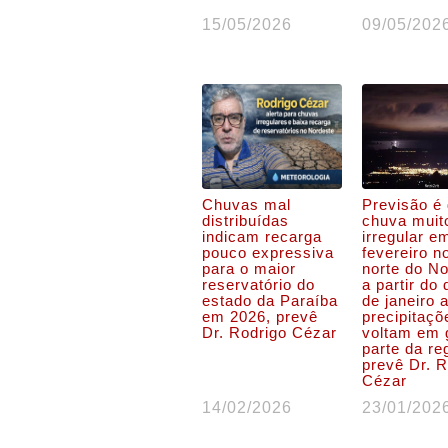
15/05/2026
09/05/202
Chuvas mal
Previsão é
distribuídas
chuva muit
indicam recarga
irregular e
pouco expressiva
fevereiro n
para o maior
norte do No
reservatório do
a partir do 
estado da Paraíba
de janeiro 
em 2026, prevê
precipitaçõ
Dr. Rodrigo Cézar
voltam em 
parte da re
prevê Dr. R
Cézar
14/02/2026
23/01/202