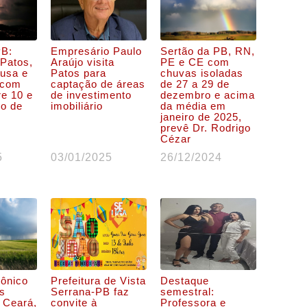
PB:
Empresário Paulo
Sertão da PB, RN,
 Patos,
Araújo visita
PE e CE com
usa e
Patos para
chuvas isoladas
 com
captação de áreas
de 27 a 29 de
re 10 e
de investimento
dezembro e acima
ro de
imobiliário
da média em
janeiro de 2025,
prevê Dr. Rodrigo
Cézar
5
03/01/2025
26/12/2024
lônico
Prefeitura de Vista
Destaque
as
Serrana-PB faz
semestral:
 Ceará,
convite à
Professora e