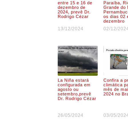
entre 15 e 16 de
Paraíba, Ri
dezembro de
Grande do 
2024, prevê Dr.
Pernambuco
Rodrigo Cézar
os dias 02 
dezembro
13/12/2024
02/12/202
La Niña estará
Confira a p
configurada em
climática p
agosto ou
mês de mai
setembro,prevê
2024 no Bra
Dr. Rodrigo Cézar
26/05/2024
03/05/202